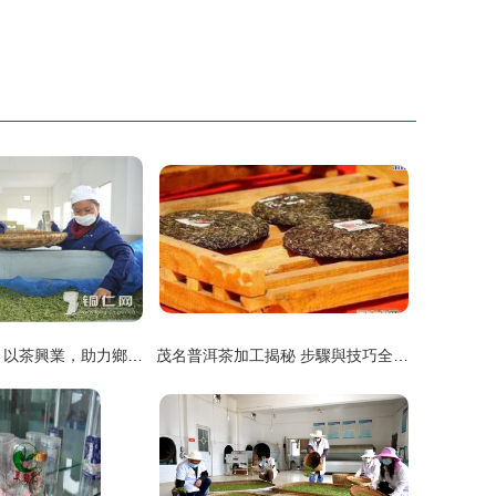
新寨生態茶葉園 以茶興業，助力鄉村振興
茂名普洱茶加工揭秘 步驟與技巧全解析