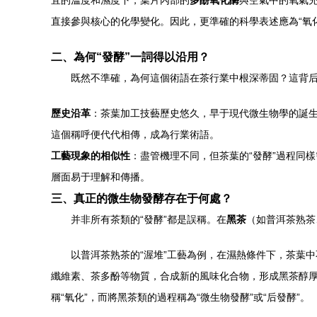
宜的溫度和濕度下，葉片內部的
多酚氧化酶
與空氣中的氧氣
直接參與核心的化學變化。因此，更準確的科學表述應為“氧化
二、為何“發酵”一詞得以沿用？
既然不準確，為何這個術語在茶行業中根深蒂固？這背
歷史沿革
：茶葉加工技藝歷史悠久，早于現代微生物學的誕生
這個稱呼便代代相傳，成為行業術語。
工藝現象的相似性
：盡管機理不同，但茶葉的“發酵”過程同
層面易于理解和傳播。
三、真正的微生物發酵存在于何處？
并非所有茶類的“發酵”都是誤稱。在
黑茶
（如普洱茶熟茶
以普洱茶熟茶的“渥堆”工藝為例，在濕熱條件下，茶葉
纖維素、茶多酚等物質，合成新的風味化合物，形成黑茶醇厚
稱“氧化”，而將黑茶類的過程稱為“微生物發酵”或“后發酵”。