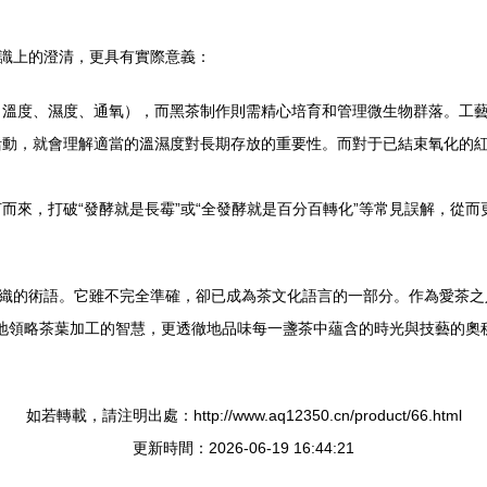
知識上的澄清，更具有實際意義：
（溫度、濕度、通氧），而黑茶制作則需精心培育和管理微生物群落。工
活動，就會理解適當的溫濕度對長期存放的重要性。而對于已結束氧化的
而來，打破“發酵就是長霉”或“全發酵就是百分百轉化”等常見誤解，從而
交織的術語。它雖不完全準確，卻已成為茶文化語言的一部分。作為愛茶
深入地領略茶葉加工的智慧，更透徹地品味每一盞茶中蘊含的時光與技藝的
如若轉載，請注明出處：http://www.aq12350.cn/product/66.html
更新時間：2026-06-19 16:44:21