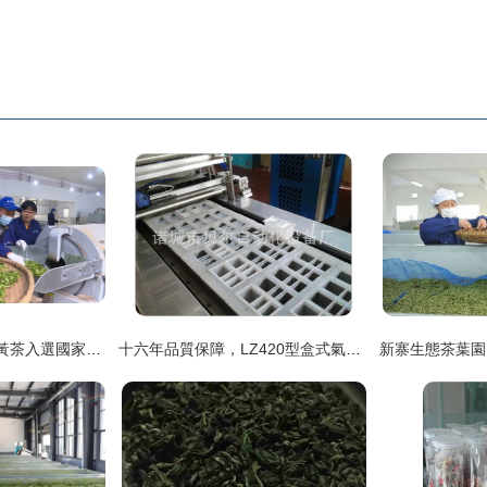
白石千車嶺茶業公司黃茶入選國家農業標準化試點示范項目，引領茶葉加工新高度
十六年品質保障，LZ420型盒式氣調包裝機引領茶葉加工新潮流