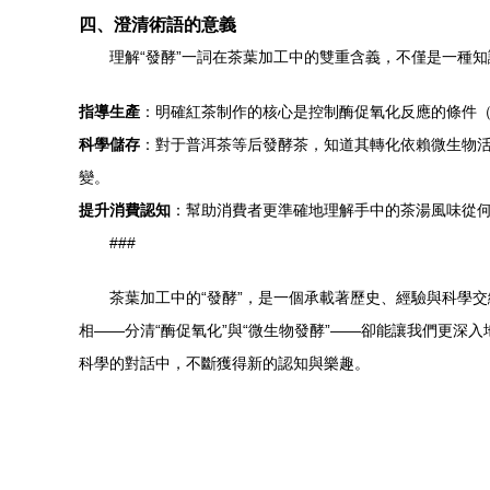
四、澄清術語的意義
理解“發酵”一詞在茶葉加工中的雙重含義，不僅是一種
指導生產
：明確紅茶制作的核心是控制酶促氧化反應的條件
科學儲存
：對于普洱茶等后發酵茶，知道其轉化依賴微生物
變。
提升消費認知
：幫助消費者更準確地理解手中的茶湯風味從何
###
茶葉加工中的“發酵”，是一個承載著歷史、經驗與科學
相——分清“酶促氧化”與“微生物發酵”——卻能讓我們更
科學的對話中，不斷獲得新的認知與樂趣。