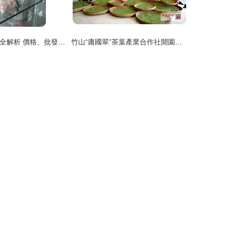
保健茶貼牌加工全解析 價格、批發與廠家選擇指南
竹山“庸國翠”茶葉產業合作社開園產茶，引領茶葉加工新篇章