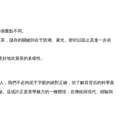
藝側重點不同。
紅茶，儲存的關鍵則在于防潮、避光、密封以阻止其進一步劣
更好地欣賞茶的多樣性。
之人，我們不必拘泥于字眼的絕對正確，但了解其背后的科學真
奧秘。這或許正是茶學魅力的一種體現：在傳統與現代、經驗與