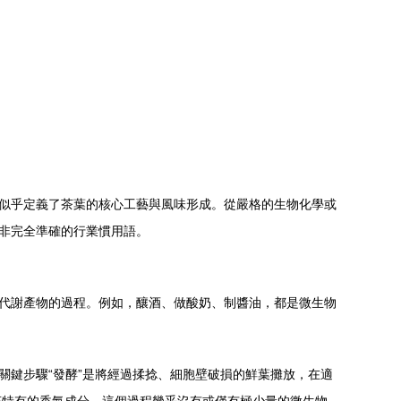
語似乎定義了茶葉的核心工藝與風味形成。從嚴格的生物化學或
并非完全準確的行業慣用語。
種代謝產物的過程。例如，釀酒、做酸奶、制醬油，都是微生物
關鍵步驟“發酵”是將經過揉捻、細胞壁破損的鮮葉攤放，在適