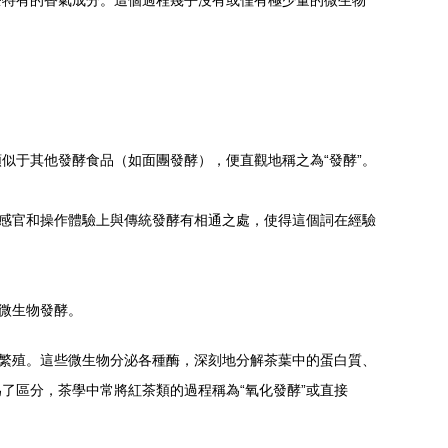
茶特有的香氣成分。這個過程幾乎沒有或僅有極少量的微生物
似于其他發酵食品（如面團發酵），便直觀地稱之為“發酵”。
在感官和操作體驗上與傳統發酵有相通之處，使得這個詞在經驗
微生物發酵。
繁殖。這些微生物分泌各種酶，深刻地分解茶葉中的蛋白質、
了區分，茶學中常將紅茶類的過程稱為“氧化發酵”或直接