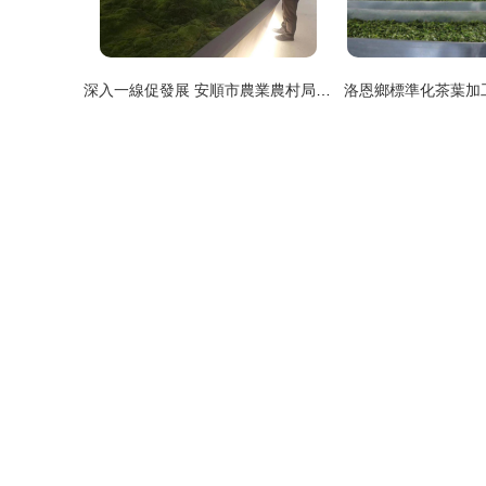
深入一線促發展 安順市農業農村局赴貴州金塵茶葉調研精深加工項目并督導安全生產