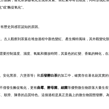
充分接觸，催化茶多酚氧化生成茶黃素、茶紅素等有色物質，同時形成紅
”或“酶促氧化”。
后有歷史與感官認知的原因。
。古人觀察到茶葉在堆放過程中顏色變紅、產生獨特風味，其外觀變化類
樣需要控制溫度、濕度、氧氣和攤放時間，其葉色的紅變、香氣的轉化，
、安化黑茶、六堡茶等）和
后發酵白茶
的加工中，確實存在著名副其實的
中不僅發生酶促氧化，更有
曲霉、酵母菌、細菌
等優勢微生物群落大量生長
、順滑、陳香的品質特色。這個過程是真正意義上的微生物固態發酵。為