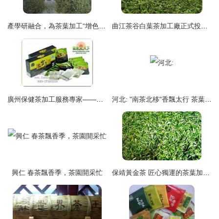
產學研融合，為茶葉加工“增色添香”
曲江茶谷白葉茶加工廠正式投入運營，開啟茶葉加工新篇章
廣州保健茶加工服務專家——福道袋泡茶加工廠引領健康茶飲新潮流
河北: "南茶北移"香飄太行 茶葉加工煥新顏
興仁 春茶飄香季，茶園開采忙
保靖黃金茶 匠心獨運的茶葉加工技藝