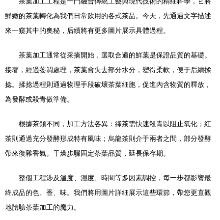
茶葉加工工程是一門融合傳統工藝與現代技術的精細科學，它將
鮮嫩的茶葉轉化為我們日常飲用的各式茶品。今天，先通過文字描述
來一窺其中的奧秘，后續將有更多圖片展示具體過程。
茶葉加工通常從采摘開始，選取合適的鮮葉是保證品質的基礎。
接著，經過萎凋處理，茶葉會失去部分水分，變得柔軟，便于后續揉
捻。揉捻過程則通過物理手段破壞茶葉細胞，促進內含物質的釋放，
為發酵或殺青做準備。
根據茶類不同，加工方法各異：綠茶需快速殺青以阻止氧化；紅
茶則通過充分發酵形成特有風味；烏龍茶則介于兩者之間，部分發酵
帶來復雜香氣。干燥步驟固定茶葉品質，延長保存期。
整個工程涉及溫度、濕度、時間等多因素調控，每一步都影響最
終成品的色、香、味。我們將用圖片詳細展示這些環節，帶您更直觀
地體驗茶葉加工的魔力。